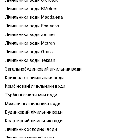
Лічильники води BMeters
Лічильники води Maddalena
Лічильники води Ecomess
Лічильники води Zenner
Лічильники води Metron
Лічильники води Gross
Лічильники води Teksan
Загальнобудинковий лічильник води
Крильчасті лічильники води
Комбіновані лічильники води
Турбінні лічильники води
Механічні лічильники води
Будинковий лічильник води
Квартирний лічильник води
Лічильник холодної води
Лічильник гарячої води