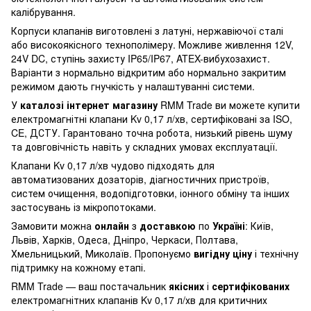
калібрування.
Корпуси клапанів виготовлені з латуні, нержавіючої сталі
або високоякісного технополімеру. Можливе живлення 12V,
24V DC, ступінь захисту IP65/IP67, ATEX-вибухозахист.
Варіанти з нормально відкритим або нормально закритим
режимом дають гнучкість у налаштуванні системи.
У
каталозі інтернет магазину
RMM Trade ви можете
купити
електромагнітні клапани
Kv 0,17 л/хв, сертифіковані за ISO,
CE, ДСТУ. Гарантовано точна робота, низький рівень шуму
та довговічність навіть у складних умовах експлуатації.
Клапани Kv 0,17 л/хв чудово підходять для
автоматизованих дозаторів, діагностичних пристроїв,
систем очищення, водопідготовки, іонного обміну та інших
застосувань із мікропотоками.
Замовити можна
онлайн
з
доставкою
по
Україні
: Київ,
Львів, Харків, Одеса, Дніпро, Черкаси, Полтава,
Хмельницький, Миколаїв. Пропонуємо
вигідну ціну
і технічну
підтримку на кожному етапі.
RMM Trade — ваш постачальник
якісних
і
сертифікованих
електромагнітних клапанів Kv 0,17 л/хв для критичних