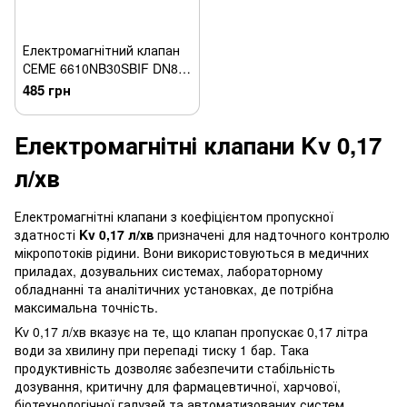
Електромагнітний клапан
СЕМЕ 6610NB30SBIF DN8
N.C.
485 грн
Електромагнітні клапани Kv 0,17
л/хв
Електромагнітні клапани з коефіцієнтом пропускної
здатності
Kv 0,17 л/хв
призначені для надточного контролю
мікропотоків рідини. Вони використовуються в медичних
приладах, дозувальних системах, лабораторному
обладнанні та аналітичних установках, де потрібна
максимальна точність.
Kv 0,17 л/хв вказує на те, що клапан пропускає 0,17 літра
води за хвилину при перепаді тиску 1 бар. Така
продуктивність дозволяє забезпечити стабільність
дозування, критичну для фармацевтичної, харчової,
біотехнологічної галузей та автоматизованих систем