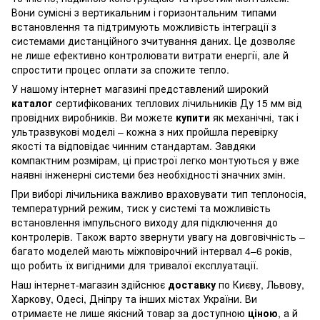
Вони сумісні з вертикальним і горизонтальним типами
встановлення та підтримують можливість інтеграції з
системами дистанційного зчитування даних. Це дозволяє
не лише ефективно контролювати витрати енергії, але й
спростити процес оплати за спожите тепло.
У нашому інтернет магазині представлений широкий
каталог
сертифікованих теплових лічильників Ду 15 мм від
провідних виробників. Ви можете
купити
як механічні, так і
ультразвукові моделі – кожна з них пройшла перевірку
якості та відповідає чинним стандартам. Завдяки
компактним розмірам, ці пристрої легко монтуються у вже
наявні інженерні системи без необхідності значних змін.
При виборі лічильника важливо враховувати тип теплоносія,
температурний режим, тиск у системі та можливість
встановлення імпульсного виходу для підключення до
контролерів. Також варто звернути увагу на довговічність –
багато моделей мають міжповірочний інтервал 4–6 років,
що робить їх вигідними для тривалої експлуатації.
Наш інтернет-магазин здійснює
доставку
по Києву, Львову,
Харкову, Одесі, Дніпру та інших містах України. Ви
отримаєте не лише якісний товар за доступною
ціною
, а й