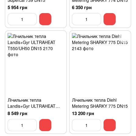
Supercal 739 DN15
Metering SHARKY 774 DN15
5 954 грн
6 350 грн
Лічильник тепла
Лічильник тепла Diehl
Landis+Gyr ULTRAHEAT
Metering SHARKY 775 DN15
T550/UH50 DN15
8 549 грн
13 200 грн