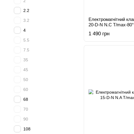
2
2.2
Електромагнітний кл
3.2
20-D-N N.C T/max-80
4
1 490 грн
5.5
7.5
35
45
50
60
68
70
90
108