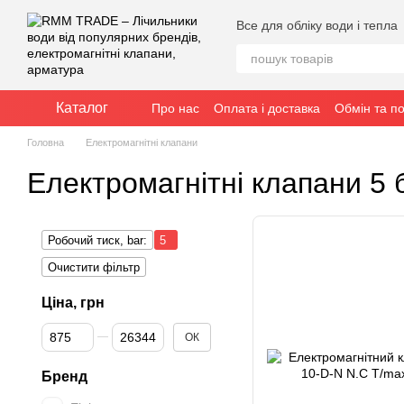
Перейти до основного контенту
Все для обліку води і тепла
Каталог
Про нас
Оплата і доставка
Обмін та п
Головна
Електромагнітні клапани
Електромагнітні клапани 5 
Робочий тиск, bar:
5
Очистити фільтр
Ціна, грн
Від Ціна, грн
До Ціна, грн
ОК
Бренд