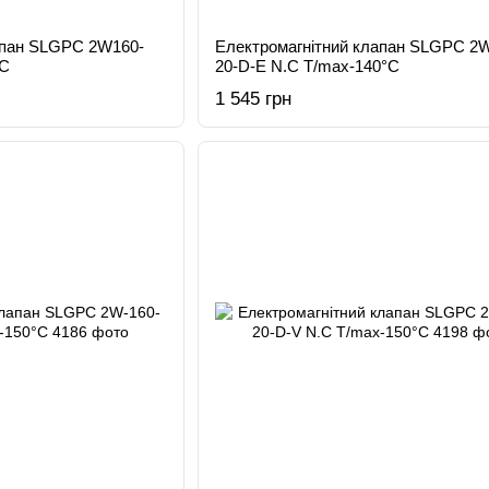
апан SLGPC 2W160-
Електромагнітний клапан SLGPC 2W
°C
20-D-E N.C T/max-140°C
1 545 грн