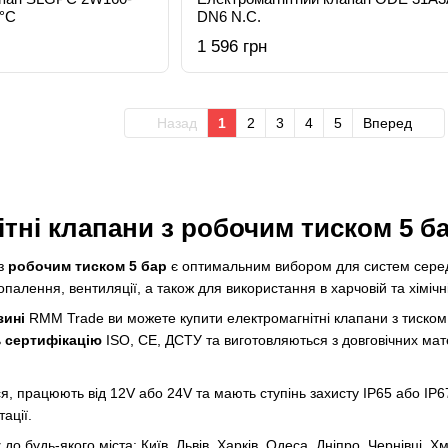
0°C
DN6 N.C.
1 596 грн
Назад
1
2
3
4
5
Вперед
тні клапани з робочим тиском 5 б
 з
робочим тиском 5 бар
є оптимальним вибором для систем середн
палення, вентиляції, а також для використання в харчовій та хімічн
зині
RMM Trade ви можете
купити електромагнітні клапани
з тиском
ь
сертифікацію
ISO, CE, ДСТУ та виготовляються з довговічних мате
, працюють від 12V або 24V та мають ступінь захисту IP65 або IP67
ації.
у
до будь-якого міста: Київ, Львів, Харків, Одеса, Дніпро, Чернівці,