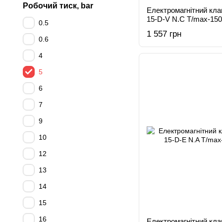
Робочий тиск, bar
Електромагнітний кл
15-D-V N.C T/max-15
0.5
1 557 грн
0.6
4
5
6
7
9
10
12
13
14
15
16
Електромагнітний кл