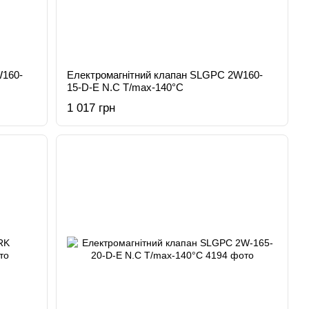
W160-
Електромагнітний клапан SLGPC 2W160-
15-D-E N.C T/max-140°C
1 017 грн