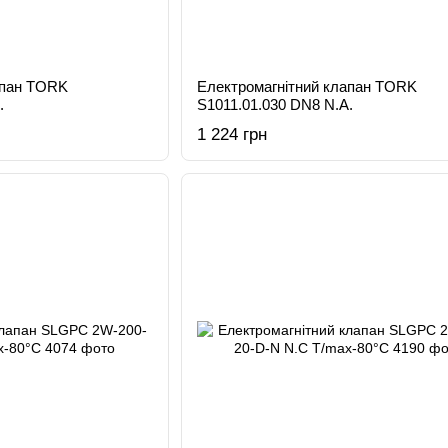
апан TORK
Електромагнітний клапан TORK
.
S1011.01.030 DN8 N.A.
1 224 грн