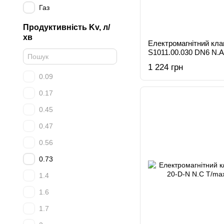
Газ
Продуктивність Kv, л/
хв
Електромагнітний кл
S1011.00.030 DN6 N.A
1 224 грн
0.09
0.17
0.45
0.47
0.56
0.73
1.4
1.6
1.7