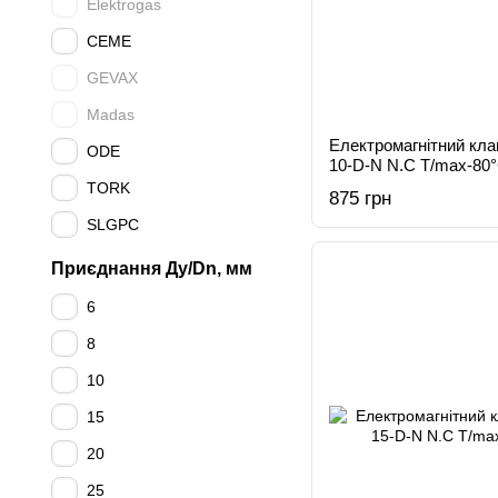
Elektrogas
CEME
GEVAX
Madas
Електромагнітний кл
ODE
10-D-N N.C T/max-80
TORK
875 грн
SLGPC
Приєднання Ду/Dn, мм
6
8
10
15
20
25