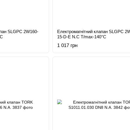
апан SLGPC 2W160-
Електромагнітний клапан SLGPC 2
°C
15-D-E N.C T/max-140°C
1 017 грн