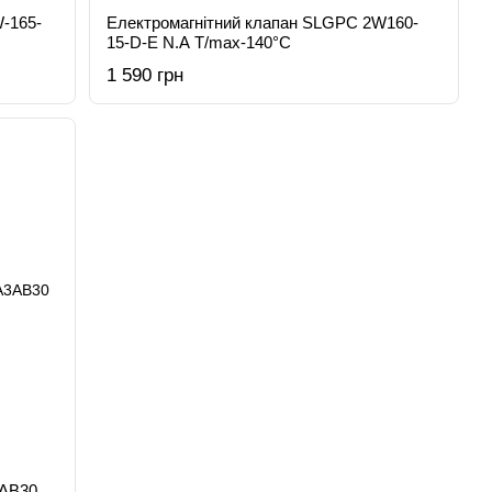
-165-
Електромагнітний клапан SLGPC 2W160-
15-D-E N.A T/max-140°C
1 590 грн
3AB30