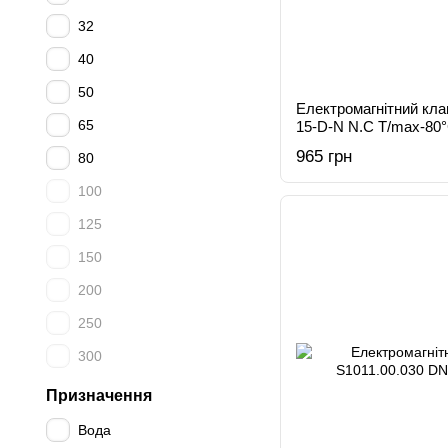
32
40
50
Електромагнітний кл
65
15-D-N N.C T/max-80
965 грн
80
100
125
150
200
250
300
Призначення
Вода