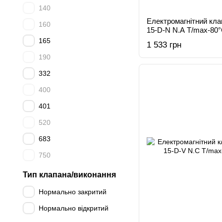
140
Електромагнітний кл
160
15-D-N N.A T/max-80
165
1 533 грн
190
332
400
401
520
683
750
Тип клапана/виконання
Нормально закритий
Нормально відкритий