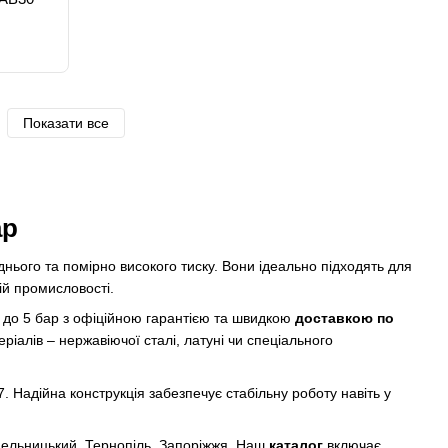
Показати все
ар
ього та помірно високого тиску. Вони ідеально підходять для
ій промисловості.
 до 5 бар з офіційною гарантією та швидкою
доставкою по
ріалів – нержавіючої сталі, латуні чи спеціального
. Надійна конструкція забезпечує стабільну роботу навіть у
 Хмельницький, Тернопіль, Запоріжжя. Наш
каталог
включає