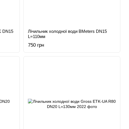
K DN15
Лічильник холодної води BMeters DN15
L=110мм
750 грн