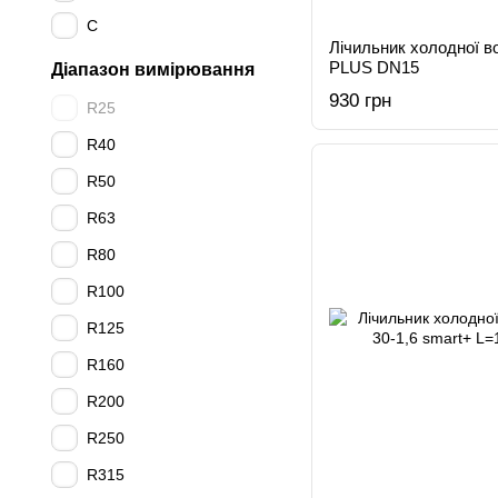
C
Лічильник холодної 
PLUS DN15
Діапазон вимірювання
930 грн
R25
R40
R50
R63
R80
R100
R125
R160
R200
R250
R315