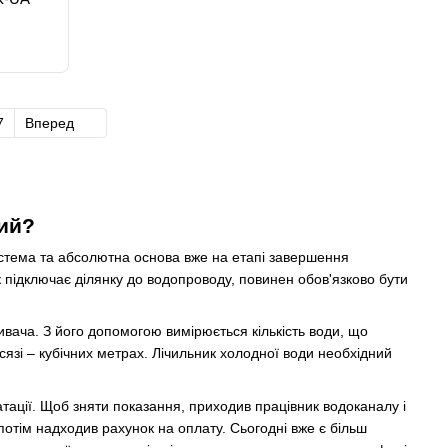
7
Вперед
ний?
система та абсолютна основа вже на етапі завершення
к підключає ділянку до водопроводу, повинен обов'язково бути
ивача. З його допомогою вимірюється кількість води, що
язі – кубічних метрах. Лічильник холодної води необхідний
тації. Щоб зняти показання, приходив працівник водоканалу і
потім надходив рахунок на оплату. Сьогодні вже є більш