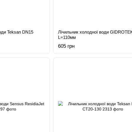
оди Teksan DN15
Лічильник холодної води GIDROTE
L=110мм
605 грн