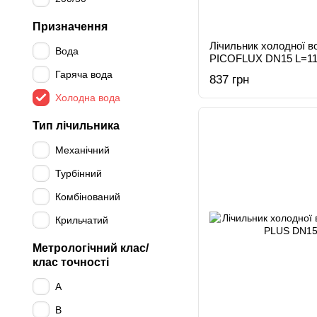
Призначення
Лічильник холодної 
Вода
PICOFLUX DN15 L=1
Гаряча вода
837 грн
Холодна вода
Тип лічильника
Механічний
Турбінний
Комбінований
Крильчатий
Метрологічний клас/
клас точності
A
B