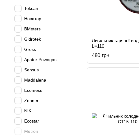
Teksan
Новатор
BMeters
Gidrotek
Лічильник гарячої во
L=110
Gross
480 грн
Apator Powogas
Sensus
Maddalena
Ecomess
Zenner
NIK
Ecostar
Metron