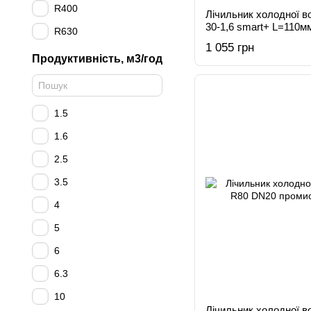
R400
Лічильник холодної в
30-1,6 smart+ L=110м
R630
1 055 грн
Продуктивність, м3/год
1.5
1.6
2.5
3.5
4
5
6
6.3
10
Лічильник холодної 