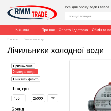
Перейти до основного контенту
Все для обліку води і тепла
Каталог
Про нас
Оплата і доставка
Обмін та п
Головна
Лічильники води
Лічильники холодної води
Призначення:
Холодна вода
Очистити фільтр
Ціна, грн
Від Ціна, грн
До Ціна, грн
ОК
Бренд