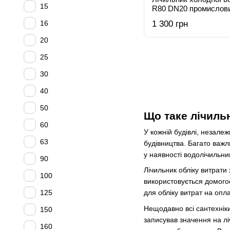
15
R80 DN20 промислов
16
1 300 грн
20
25
30
40
50
Що таке лічильн
60
У кожній будівлі, незале
63
будівництва. Багато важл
у наявності водолічильни
90
Лічильник обліку витрати
100
використовується домогос
125
для обліку витрат на опла
Нещодавно всі сантехніки
150
записував значення на лі
160