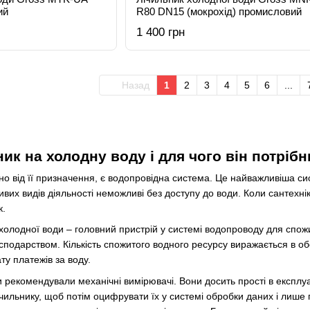
ий
R80 DN15 (мокрохід) промисловий
1 400 грн
Назад
1
2
3
4
5
6
...
ик на холодну воду і для чого він потріб
жно від її призначення, є водопровідна система. Це найважливіша 
ивих видів діяльності неможливі без доступу до води. Коли сантехні
к.
 холодної води – головний пристрій у системі водопроводу для спож
подарством. Кількість спожитого водного ресурсу виражається в обс
ту платежів за воду.
 рекомендували механічні вимірювачі. Вони досить прості в експлуа
чильнику, щоб потім оцифрувати їх у системі обробки даних і лише 