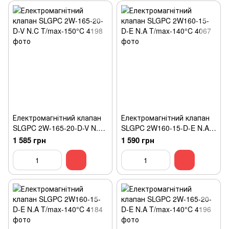
Електромагнітний клапан
Електромагнітний клапан
SLGPC 2W-165-20-D-V N.C
SLGPC 2W160-15-D-E N.A
T/max-150°C
T/max-140°C
1 585 грн
1 590 грн