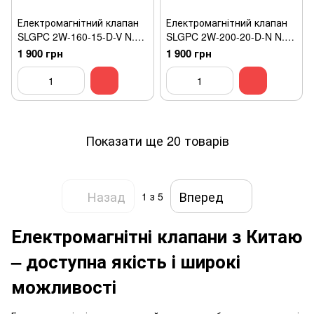
Електромагнітний клапан
Електромагнітний клапан
SLGPC 2W-160-15-D-V N.A
SLGPC 2W-200-20-D-N N.A
T/max-150°C
T/max-80°C
1 900 грн
1 900 грн
Показати ще 20 товарів
Назад
Вперед
1
з 5
Електромагнітні клапани з Китаю
– доступна якість і широкі
можливості