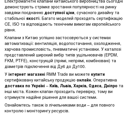
Електромагнітні клапани китайського виробництва сьогодні
демонструють стрімке зростання популярності на ринку
завдяки поєднанню
доступної ціни
, сучасного дизайну та
стабільної
якості
. Багато моделей проходять сертифікацію
CE, ISO та відповідають технічним вимогам європейського
рівня.
Клапани з Китаю успішно застосовуються у системах
автоматизації: вентиляція, водопостачання, охолодження,
харчова промисловість, пневматичні установки. У каталозі
представлений широкий вибір типів ущільнювачів (EPDM,
FKM, PTFE), конструкцій (прямі, непрямі, комбіновані) та
діаметрів підключення від Ду6 до Ду100.
У
інтернет магазині
RMM Trade ви можете
купити
сертифіковану китайську продукцію
онлайн
. Оперативна
доставка по Україні
–
Київ, Львів, Харків, Одеса, Дніпро
та
інші міста. Кожен клапан проходить перевірку, тому ви
отримуєте надійне рішення для вашої системи.
Ознайомтесь також із
лічильниками води
– для повного
контролю і моніторингу ресурсів.