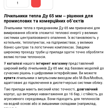
Лічильники тепла Ду 65 мм – рішення для
промислових та комерційних об’єктів
Лічильники тепла з приєднанням Ду 65 мм призначені для
вимірювання обсягів спожитої теплової енергії у великих
системах централізованого опалення. Їх встановлюють у
котельнях, теплопунктах, на підприємствах, у великих
бізнес-центрах та логістичних комплексах. Завдяки
широкому проходу труби ці прилади здатні точно обробляти
великі потоки теплоносія.
У
каталозі
нашого
інтернет магазину
представлений
широкий вибір лічильників Ду 65 мм: від базових моделей до
сучасних рішень з цифровими інтерфейсами. Ви можете
купити
лічильники з імпульсним виходом або M-Bus/Modbus,
адаптовані до підключення в диспетчерські системи обліку.
Такі прилади мають високий клас точності,
довговічний
корпус, що витримує навантаження до 16 бар, і стійкість до
агресивного середовища. Вони підходять для теплоносіїв
на водній основі або зі змішаними складами (наприклад,