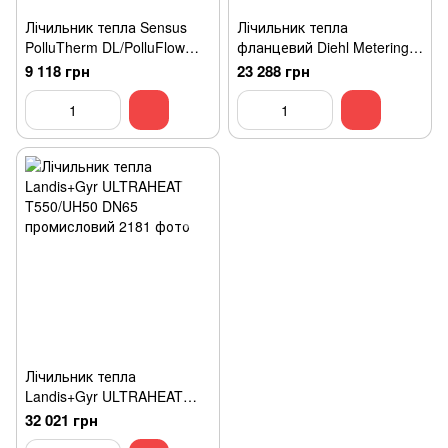
Лічильник тепла Sensus
Лічильник тепла
PolluTherm DL/PolluFlow
фланцевий Diehl Metering
DN65
SHARKY 775 DN65 qp-25
9 118 грн
23 288 грн
м3/год
Лічильник тепла
Landis+Gyr ULTRAHEAT
T550/UH50 DN65
32 021 грн
промисловий