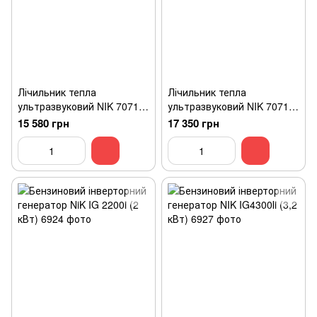
Лічильник тепла
Лічильник тепла
ультразвуковий NIK 7071
ультразвуковий NIK 7071
DN32 Qnom 6 промисловий
DN40 Qnom 10
15 580 грн
17 350 грн
промисловий