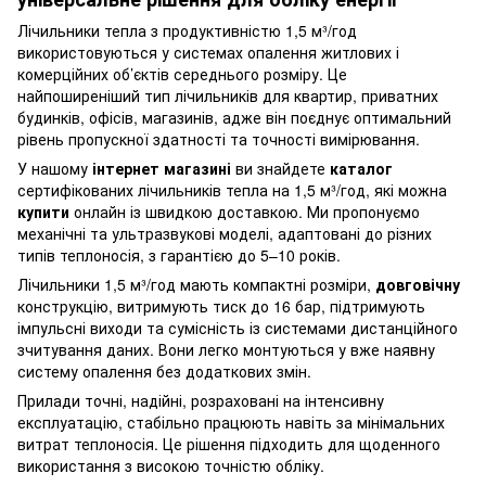
Лічильники тепла з продуктивністю 1,5 м³/год
використовуються у системах опалення житлових і
комерційних об’єктів середнього розміру. Це
найпоширеніший тип лічильників для квартир, приватних
будинків, офісів, магазинів, адже він поєднує оптимальний
рівень пропускної здатності та точності вимірювання.
У нашому
інтернет магазині
ви знайдете
каталог
сертифікованих лічильників тепла на 1,5 м³/год, які можна
купити
онлайн із швидкою доставкою. Ми пропонуємо
механічні та ультразвукові моделі, адаптовані до різних
типів теплоносія, з гарантією до 5–10 років.
Лічильники 1,5 м³/год мають компактні розміри,
довговічну
конструкцію, витримують тиск до 16 бар, підтримують
імпульсні виходи та сумісність із системами дистанційного
зчитування даних. Вони легко монтуються у вже наявну
систему опалення без додаткових змін.
Прилади точні, надійні, розраховані на інтенсивну
експлуатацію, стабільно працюють навіть за мінімальних
витрат теплоносія. Це рішення підходить для щоденного
використання з високою точністю обліку.