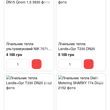
Лічильник тепла
Лічильник тепла
ультразвуковий NIK 7071
Landis+Gyr T230 DN20
DN15 Qnom 1,5
4 100 грн
5 100 грн