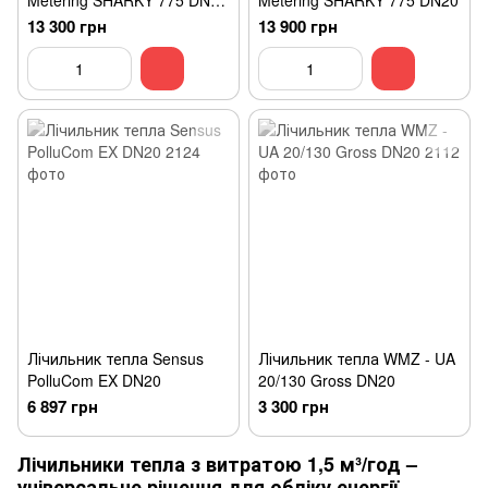
Metering SHARKY 775 DN15
Metering SHARKY 775 DN20
qp-1,5 м3/год
13 300 грн
13 900 грн
Лічильник тепла Sensus
Лічильник тепла WMZ - UA
PolluCom EX DN20
20/130 Gross DN20
6 897 грн
3 300 грн
Лічильники тепла з витратою 1,5 м³/год –
універсальне рішення для обліку енергії