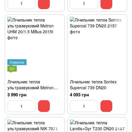
Новинка
Хіт
Лічильник тепла
Лічильник тепла Sontex
ультразвуковий Metron
Supercal 739 DN20
UHM 20/1.5 MBus
3 990 грн
4 093 грн