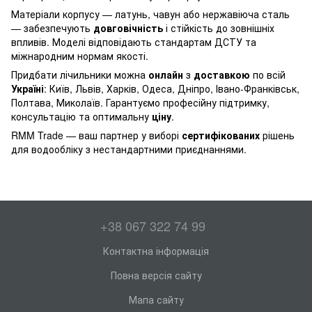
Матеріали корпусу — латунь, чавун або нержавіюча сталь
— забезпечують
довговічність
і стійкість до зовнішніх
впливів. Моделі відповідають стандартам ДСТУ та
міжнародним нормам якості.
Придбати лічильники можна
онлайн
з
доставкою
по всій
Україні
: Київ, Львів, Харків, Одеса, Дніпро, Івано-Франківськ,
Полтава, Миколаїв. Гарантуємо професійну підтримку,
консультацію та оптимальну
ціну
.
RMM Trade — ваш партнер у виборі
сертифікованих
рішень
для водообліку з нестандартними приєднаннями.
+38 067 322 74 99
Контактна інформація
Повна версія сайту
Мапа сайту