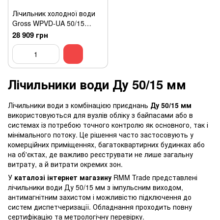
Лічильник холодної води
Gross WPVD-UA 50/15
DN50 промисловий
28 909 грн
Лічильники води Ду 50/15 мм
Лічильники води з комбінацією приєднань
Ду 50/15 мм
використовуються для вузлів обліку з байпасами або в
системах із потребою точного контролю як основного, так і
мінімального потоку. Це рішення часто застосовують у
комерційних приміщеннях, багатоквартирних будинках або
на об'єктах, де важливо реєструвати не лише загальну
витрату, а й витрати окремих зон.
У
каталозі інтернет магазину
RMM Trade представлені
лічильники води
Ду 50/15 мм з імпульсним виходом,
антимагнітним захистом і можливістю підключення до
систем диспетчеризації. Обладнання проходить повну
сертифікацію та метрологічну перевірку.