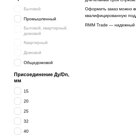
Бытовой
Оформить заказ можно
о
квалифицированную под
Промышленный
RMM Trade — надежный
Бытовой, квартирный,
домовой
Квартирный
Домовой
Общедомовой
Присоединение Ду/Dn,
мм
15
20
25
32
40