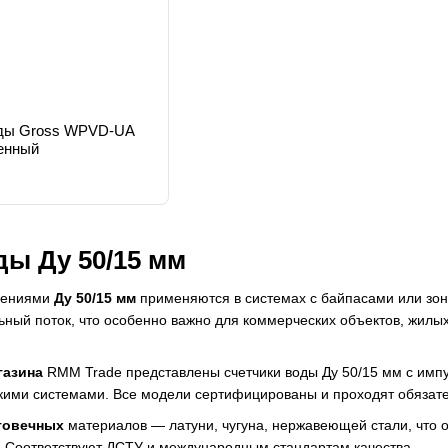
оды Gross WPVD-UA
енный
ды Ду 50/15 мм
ючениями
Ду 50/15 мм
применяются в системах с байпасами или зон
ьный поток, что особенно важно для коммерческих объектов, жилы
газина
RMM Trade представлены
счетчики воды
Ду 50/15 мм с имп
скими системами. Все модели сертифицированы и проходят обязате
говечных
материалов — латуни, чугуна, нержавеющей стали, что о
. Соответствуют ДСТУ и международным стандартам качества.