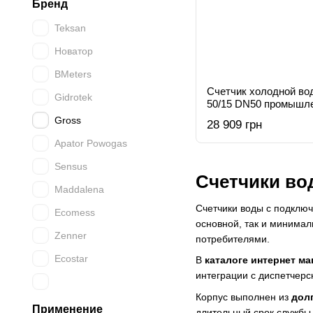
Бренд
Teksan
Новатор
BMeters
Счетчик холодной в
Gidrotek
50/15 DN50 промышл
Gross
28 909 грн
Apator Powogas
Sensus
Счетчики во
Maddalena
Счетчики воды с подкл
Ecomess
основной, так и минимал
Zenner
потребителями.
Ecostar
В
каталоге интернет ма
интеграции с диспетчер
Корпус выполнен из
дол
Применение
длительный срок службы