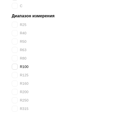
C
Диапазон измерения
R25
R40
R50
R63
R80
R100
R125
R160
R200
R250
R315