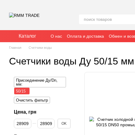
Перейти к основному контенту
Каталог
О нас
Оплата и доставка
Обмен и воз
Главная
Счетчики воды
Счетчики воды Ду 50/15 мм
Присоединение Ду/Dn,
мм:
50/15
Очистить фильтр
Цена, грн
От Цена, грн
До Цена, грн
OK