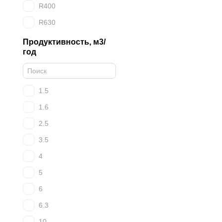
R400
R630
Продуктивность, м3/
год
1.5
1.6
2.5
3.5
4
5
6
6.3
10