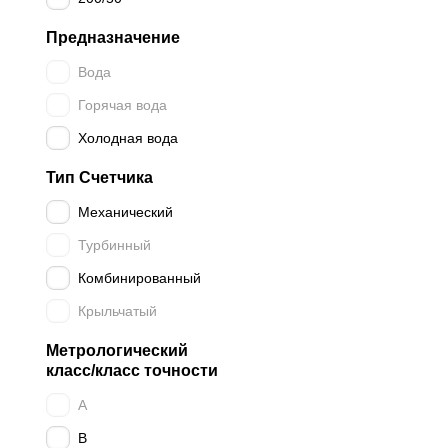
Предназначение
Вода
Горячая вода
Холодная вода
Тип Счетчика
Механический
Турбинный
Комбинированный
Крыльчатый
Метрологический
класс/класс точности
A
B