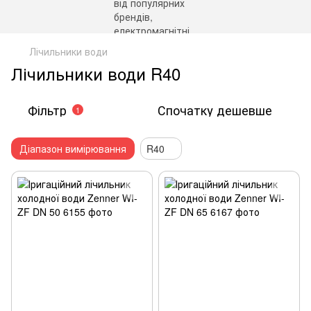
Лічильники води
Лічильники води R40
Фільтр
Спочатку дешевше
1
Діапазон вимірювання
R40