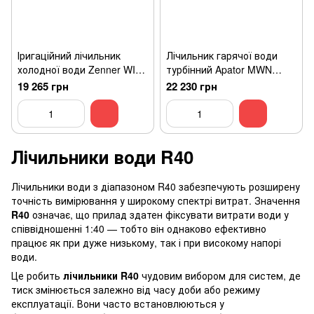
Іригаційний лічильник
Лічильник гарячої води
холодної води Zenner WI-
турбінний Apator MWN
ZF DN 200
DN80
19 265 грн
22 230 грн
Лічильники води R40
Лічильники води з діапазоном R40 забезпечують розширену
точність вимірювання у широкому спектрі витрат. Значення
R40
означає, що прилад здатен фіксувати витрати води у
співвідношенні 1:40 — тобто він однаково ефективно
працює як при дуже низькому, так і при високому напорі
води.
Це робить
лічильники R40
чудовим вибором для систем, де
тиск змінюється залежно від часу доби або режиму
експлуатації. Вони часто встановлюються у