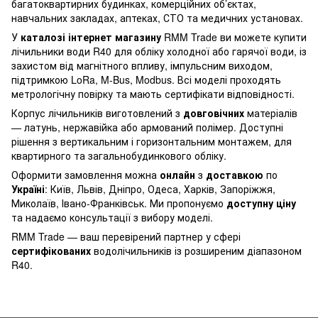
багатоквартирних будинках, комерційних об’єктах,
навчальних закладах, аптеках, СТО та медичних установах.
У
каталозі інтернет магазину
RMM Trade ви можете
купити
лічильники води
R40 для обліку холодної або гарячої води, із
захистом від магнітного впливу, імпульсним виходом,
підтримкою LoRa, M-Bus, Modbus. Всі моделі проходять
метрологічну повірку та мають сертифікати відповідності.
Корпус лічильників виготовлений з
довговічних
матеріалів
— латунь, нержавійка або армований полімер. Доступні
рішення з вертикальним і горизонтальним монтажем, для
квартирного та загальнобудинкового обліку.
Оформити замовлення можна
онлайн
з
доставкою
по
Україні
: Київ, Львів, Дніпро, Одеса, Харків, Запоріжжя,
Миколаїв, Івано-Франківськ. Ми пропонуємо
доступну ціну
та надаємо консультації з вибору моделі.
RMM Trade — ваш перевірений партнер у сфері
сертифікованих
водолічильників із розширеним діапазоном
R40.