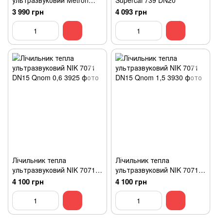
ультразвуковий Metron
Supercal 739 DN20
UHM 20/2.5 MBus
3 990 грн
4 093 грн
Лічильник тепла
Лічильник тепла
ультразвуковий NIK 7071
ультразвуковий NIK 7071
DN15 Qnom 0,6
DN15 Qnom 1,5
4 100 грн
4 100 грн