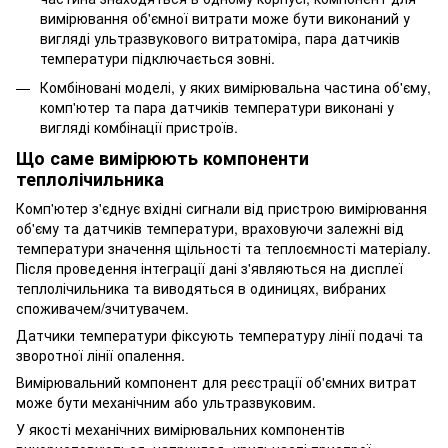
вимірювання об'ємної витрати може бути виконаний у
вигляді ультразвукового витратоміра, пара датчиків
температури підключається зовні.
Комбіновані моделі, у яких вимірювальна частина об'єму,
комп'ютер та пара датчиків температури виконані у
вигляді комбінації пристроїв.
Що саме вимірюють компоненти
теплолічильника
Комп'ютер з'єднує вхідні сигнали від пристрою вимірювання
об'єму та датчиків температури, враховуючи залежні від
температури значення щільності та теплоємності матеріалу.
Після проведення інтеграції дані з'являються на дисплеї
теплолічильника та виводяться в одиницях, вибраних
споживачем/зчитувачем.
Датчики температури фіксують температуру лінії подачі та
зворотної лінії опалення.
Вимірювальний компонент для реєстрації об'ємних витрат
може бути механічним або ультразвуковим.
У якості механічних вимірювальних компонентів