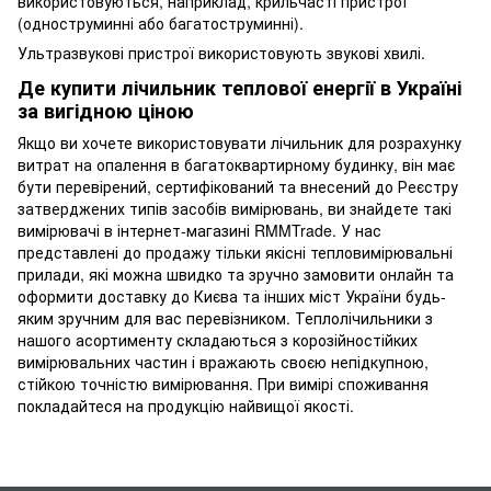
використовуються, наприклад, крильчасті пристрої
(одноструминні або багатоструминні).
Ультразвукові пристрої використовують звукові хвилі.
Де купити лічильник теплової енергії в Україні
за вигідною ціною
Якщо ви хочете використовувати лічильник для розрахунку
витрат на опалення в багатоквартирному будинку, він має
бути перевірений, сертифікований та внесений до Реєстру
затверджених типів засобів вимірювань, ви знайдете такі
вимірювачі в інтернет-магазині RMMTrade. У нас
представлені до продажу тільки якісні тепловимірювальні
прилади, які можна швидко та зручно замовити онлайн та
оформити доставку до Києва та інших міст України будь-
яким зручним для вас перевізником. Теплолічильники з
нашого асортименту складаються з корозійностійких
вимірювальних частин і вражають своєю непідкупною,
стійкою точністю вимірювання. При вимірі споживання
покладайтеся на продукцію найвищої якості.