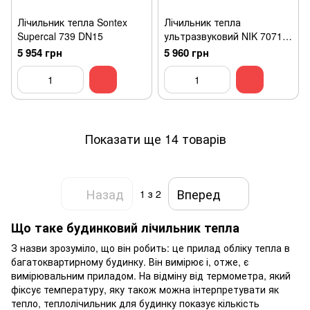
Лічильник тепла Sontex
Лічильник тепла
Supercal 739 DN15
ультразвуковий NIK 7071
DN20 Qnom 2,5
5 954 грн
5 960 грн
Показати ще 14 товарів
Назад
Вперед
1
з 2
Що таке будинковий лічильник тепла
З назви зрозуміло, що він робить: це прилад обліку тепла в
багатоквартирному будинку. Він вимірює і, отже, є
вимірювальним приладом. На відміну від термометра, який
фіксує температуру, яку також можна інтерпретувати як
тепло, теплолічильник для будинку показує кількість