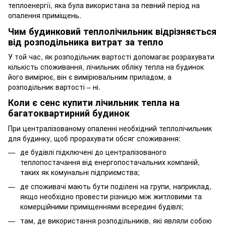
теплоенергії, яка була використана за певний період на
опалення приміщень.
Чим будинковий теплолічильник відрізняється
від розподільника витрат за тепло
У той час, як розподільник вартості допомагає розрахувати
кількість споживання, лічильник обліку тепла на будинок
його вимірює, він є вимірювальним приладом, а
розподільник вартості – ні.
Коли є сенс купити лічильник тепла на
багатоквартирний будинок
При централізованому опаленні необхідний теплолічильник
для будинку, щоб прорахувати обсяг споживання:
де будівлі підключені до централізованого
теплопостачання від енергопостачальних компаній,
таких як комунальні підприємства;
де споживачі мають бути поділені на групи, наприклад,
якщо необхідно провести різницю між житловими та
комерційними приміщеннями всередині будівлі;
там, де використання розподільників, які являли собою