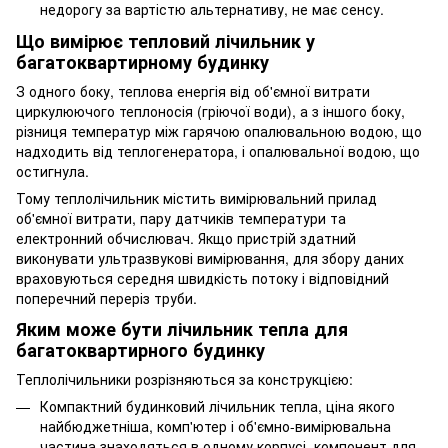
недорогу за вартістю альтернативу, не має сенсу.
Що вимірює тепловий лічильник у
багатоквартирному будинку
З одного боку, теплова енергія від об'ємної витрати
циркулюючого теплоносія (гріючої води), а з іншого боку,
різниця температур між гарячою опалювальною водою, що
надходить від теплогенератора, і опалювальної водою, що
остигнула.
Тому теплолічильник містить вимірювальний прилад
об'ємної витрати, пару датчиків температури та
електронний обчислювач. Якщо пристрій здатний
виконувати ультразвукові вимірювання, для збору даних
враховуються середня швидкість потоку і відповідний
поперечний переріз труби.
Яким може бути лічильник тепла для
багатоквартирного будинку
Теплолічильники розрізняються за конструкцією:
Компактний будинковий лічильник тепла, ціна якого
найбюджетніша, комп'ютер і об'ємно-вимірювальна
частина знаходяться в одному корпусі, компонент для