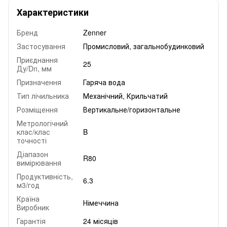
Характеристики
Бренд
Zenner
Застосування
Промисловий, загальнобудинковий
Приєднання
25
Ду/Dn, мм
Призначення
Гаряча вода
Тип лічильника
Механічний, Крильчатий
Розміщення
Вертикальне/горизонтальне
Метрологічний
клас/клас
B
точності
Діапазон
R80
вимірювання
Продуктивність,
6.3
м3/год
Країна
Німеччина
Виробник
Гарантія
24 місяців