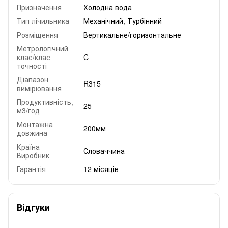
Призначення
Холодна вода
Тип лічильника
Механічний, Турбінний
Розміщення
Вертикальне/горизонтальне
Метрологічний
клас/клас
C
точності
Діапазон
R315
вимірювання
Продуктивність,
25
м3/год
Монтажна
200мм
довжина
Країна
Словаччина
Виробник
Гарантія
12 місяців
Відгуки