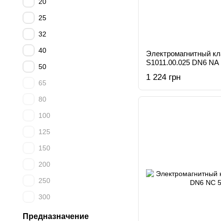
20
25
32
40
Электромагнитный к
S1011.00.025 DN6 NA
50
1 224 грн
65
80
100
125
150
200
250
300
Предназначение