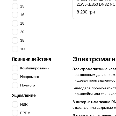
21W5KE350 DN32 NC
15
8 200 грн
16
18
20
35
100
Электромагн
Принцип действия
Комбинирований
Электромагнитные кла
повышенным давлением. 
Непрямого
пищевая промышленност
Прямого
Благодаря прочной конст
нержавейки или техничес
Ущемление
В
интернет-магазине
RM
NBR
открытые или закрытые 
EPDM
Доставка осуществляетс