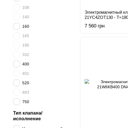
108
Электромагнитный к
140
21YC4ZOT130 - T=180
7 560 грн
160
165
190
332
400
401
520
683
750
Тип клапана/
исполнение