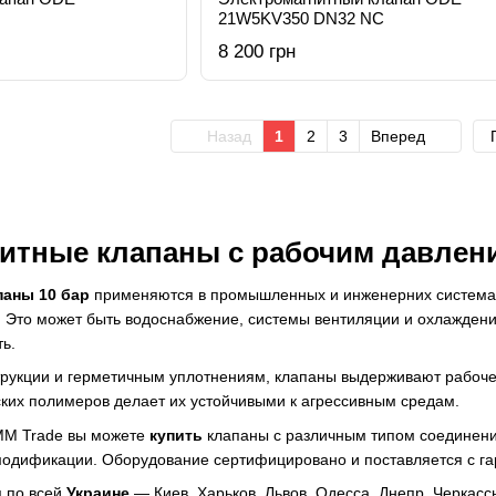
21W5KV350 DN32 NC
8 200 грн
Назад
1
2
3
Вперед
итные клапаны с рабочим давлени
паны 10 бар
применяются в промышленных и инженерних системах,
Это может быть водоснабжение, системы вентиляции и охлаждения
ь.
рукции и герметичным уплотнениям, клапаны выдерживают рабочее 
ких полимеров делает их устойчивыми к агрессивным средам.
M Trade вы можете
купить
клапаны с различным типом соединени
модификации. Оборудование сертифицировано и поставляется с гар
я по всей
Украине
— Киев, Харьков, Львов, Одесса, Днепр, Черкас