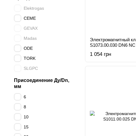
Elektrogas
CEME
GEVAX
Madas
Электромагнитный к
S1073.00.030 DN6 NC
ODE
1 054 грн
TORK
SLGPC
Присоединение Ду/Dn,
мм
6
8
10
15