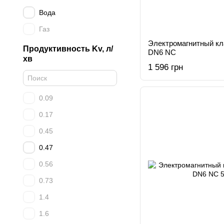
Вода
Газ
Электромагнитный к
Продуктивность Kv, л/
DN6 NC
хв
1 596 грн
0.09
0.17
0.45
0.47
0.56
0.73
1.4
1.6