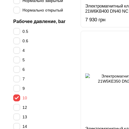
Нормально закрытый
Электромагнитный к
Нормально открытый
21W6KB400 DN40 NC
7 930 грн
Рабочее давление, bar
0.5
0.6
4
5
6
7
9
10
12
13
14
Электромагнитный к