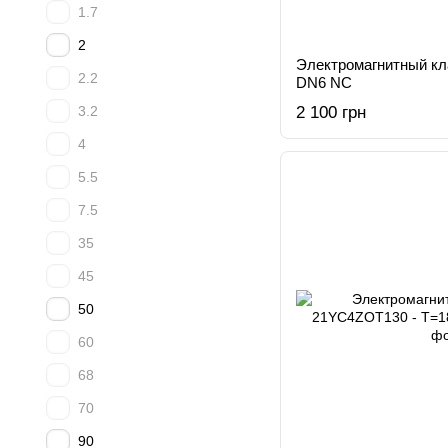
1.7
2
Электромагнитный к
2.2
DN6 NC
3.2
2 100 грн
4
5.5
7.5
35
45
50
60
68
70
90