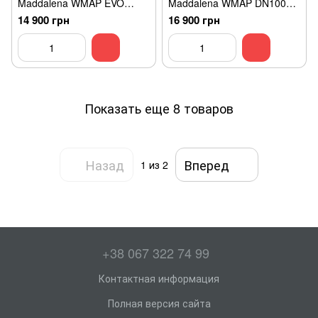
Maddalena WMAP EVO
Maddalena WMAP DN100
DN80 R160
R100
14 900 грн
16 900 грн
Показать еще 8 товаров
Назад
Вперед
1
из 2
+38 067 322 74 99
Контактная информация
Полная версия сайта