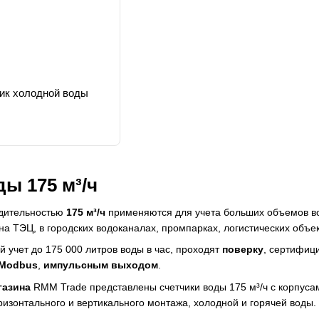
ик холодной воды
ы 175 м³/ч
одительностью
175 м³/ч
применяются для учета больших объемов в
на ТЭЦ, в городских водоканалах, промпарках, логистических объе
 учет до 175 000 литров воды в час, проходят
поверку
, сертифиц
Modbus
,
импульсным выходом
.
газина
RMM Trade представлены
счетчики воды
175 м³/ч с корпус
ризонтального и вертикального монтажа, холодной и горячей воды.