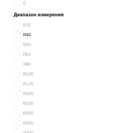
C
Диапазон измерения
R25
R40
R50
R63
R80
R100
R125
R160
R200
R250
R315
R400