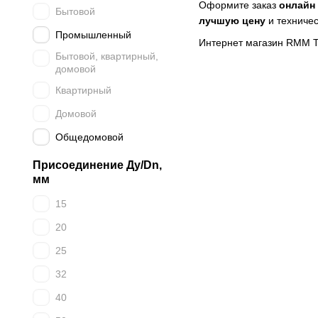
Оформите заказ
онлайн
Бытовой
лучшую цену
и техничес
Промышленный
Интернет магазин RMM 
Бытовой, квартирный,
домовой
Квартирный
Домовой
Общедомовой
Присоединение Ду/Dn,
мм
15
20
25
32
40