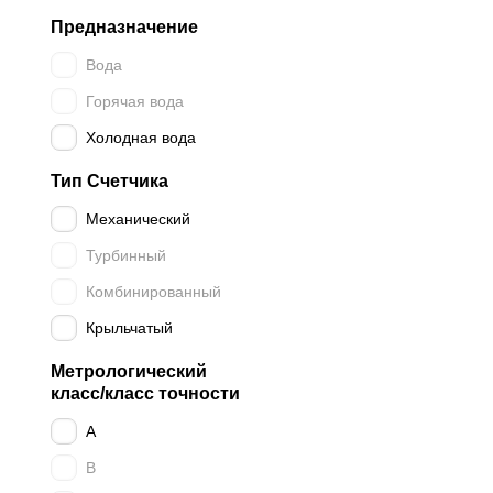
Предназначение
Вода
Горячая вода
Холодная вода
Тип Счетчика
Механический
Турбинный
Комбинированный
Крыльчатый
Метрологический
класс/класс точности
A
B