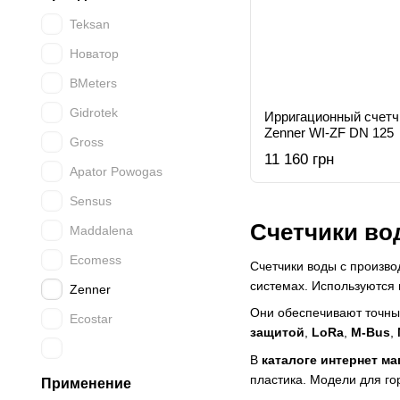
Teksan
Новатор
BMeters
Gidrotek
Ирригационный счетч
Zenner WI-ZF DN 125
Gross
11 160 грн
Apator Powogas
Sensus
Счетчики вод
Maddalena
Ecomess
Счетчики воды с произв
системах. Используются 
Zenner
Они обеспечивают точный
Ecostar
защитой
,
LoRa
,
M-Bus
,
В
каталоге интернет ма
пластика. Модели для го
Применение