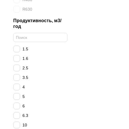
R630
Продуктивность, м3/
год
1.5
1.6
2.5
3.5
4
5
6
6.3
10