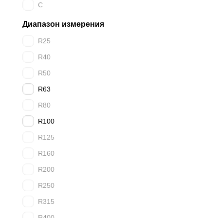
C
Диапазон измерения
R25
R40
R50
R63
R80
R100
R125
R160
R200
R250
R315
R400