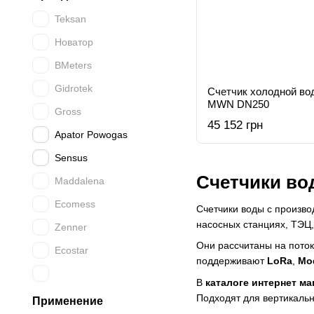
Teksan
Новатор
BMeters
Gidrotek
Счетчик холодной во
MWN DN250
Gross
45 152 грн
Apator Powogas
Sensus
Счетчики вод
Maddalena
Ecomess
Счетчики воды с произв
насосных станциях, ТЭЦ,
Zenner
Они рассчитаны на поток
Ecostar
поддерживают
LoRa
,
Mo
В
каталоге интернет ма
Подходят для вертикальн
Применение