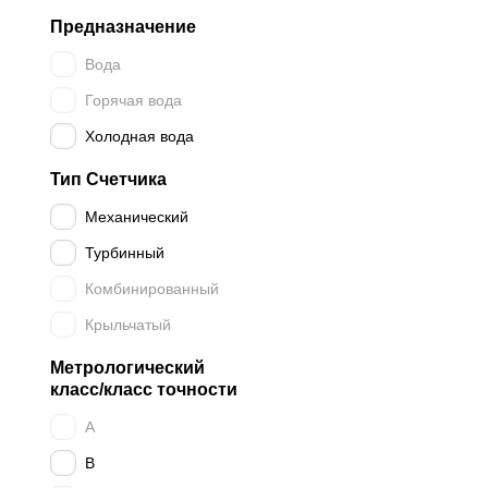
Предназначение
Вода
Горячая вода
Холодная вода
Тип Счетчика
Механический
Турбинный
Комбинированный
Крыльчатый
Метрологический
класс/класс точности
A
B