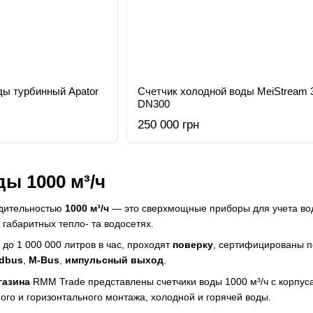
ды турбинный Apator
Счетчик холодной воды MeiStream 
DN300
250 000 грн
ы 1000 м³/ч
одительностью
1000 м³/ч
— это сверхмощные приборы для учета вод
 габаритных тепло- та водосетях.
 до 1 000 000 литров в час, проходят
поверку
, сертифицированы 
dbus
,
M-Bus
,
импульсный выход
.
газина
RMM Trade представлены
счетчики воды
1000 м³/ч с корпус
ого и горизонтального монтажа, холодной и горячей воды.