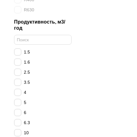
R630
Продуктивность, м3/
год
1.5
1.6
2.5
3.5
4
5
6
6.3
10