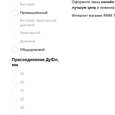
Оформите заказ
онлайн
Бытовой
лучшую цену
и инженер
Промышленный
Интернет магазин RMM 
Бытовой, квартирный,
домовой
Квартирный
Домовой
Общедомовой
Присоединение Ду/Dn,
мм
15
20
25
32
40