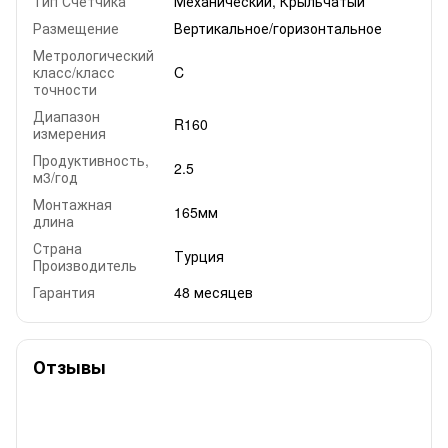
Тип Счетчика
Механический, Крыльчатый
Размещение
Вертикальное/горизонтальное
Метрологический
класс/класс
C
точности
Диапазон
R160
измерения
Продуктивность,
2.5
м3/год
Монтажная
165мм
длина
Страна
Турция
Производитель
Гарантия
48 месяцев
Отзывы