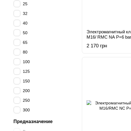
25
32
40
Электромагнитный к
50
M16/ RMC NA Р=6 ba
65
2 170 грн
80
100
125
150
200
250
300
Предназначение