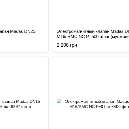
лапан Madas DN25
Электромагнитный клапан Madas D
r
M16/ RMC NC Р=500 mbar (муфтов
2 208 грн