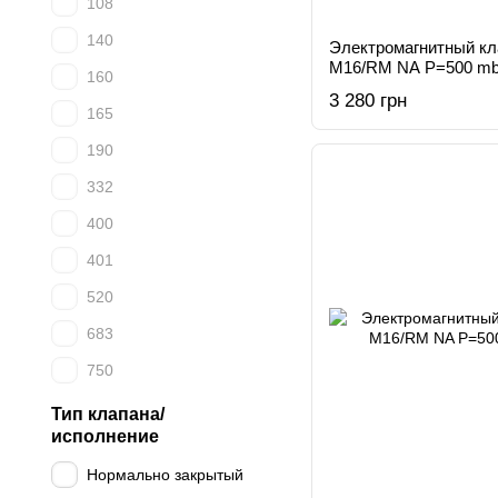
108
140
Электромагнитный к
M16/RM NA Р=500 mb
160
3 280 грн
165
190
332
400
401
520
683
750
Тип клапана/
исполнение
Нормально закрытый