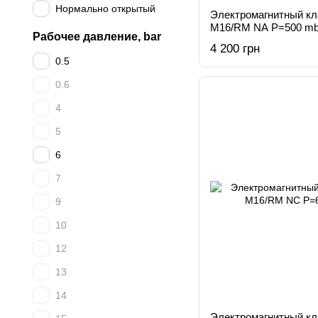
Нормально открытый
Электромагнитный к
M16/RM NA Р=500 mb
Рабочее давление, bar
4 200 грн
0.5
0.6
4
5
6
7
9
10
12
13
14
Электромагнитный к