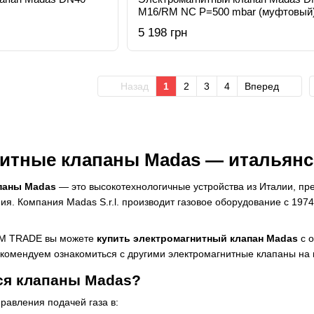
M16/RM NC Р=500 mbar (муфтовый
5 198 грн
Назад
1
2
3
4
Вперед
итные клапаны Madas — итальянск
паны Madas
— это высокотехнологичные устройства из Италии, пр
ия. Компания Madas S.r.l. производит газовое оборудование с 1974
MM TRADE вы можете
купить электромагнитный клапан Madas
с о
екомендуем ознакомиться с другими
электромагнитные клапаны
на 
ся клапаны Madas?
равления подачей газа в: