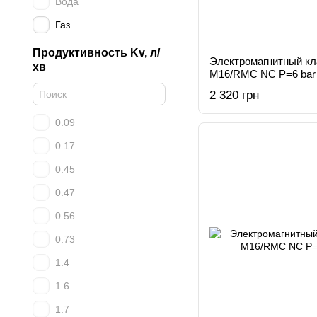
Вода
Газ
Продуктивность Kv, л/
Электромагнитный к
хв
M16/RMC NC Р=6 bar
2 320 грн
0.09
0.17
0.45
0.47
0.56
0.73
1.4
1.6
1.7