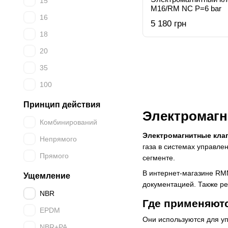
15
M16/RM NC Р=6 bar
16
5 180 грн
18
20
35
100
Принцип действия
Электромагн
Комбинирований
Электромагнитные кла
Непрямого
газа в системах управлен
Прямого
сегменте.
В интернет-магазине R
Ущемление
документацией. Также р
NBR
Где применяют
EPDM
Они используются для уп
NBR+PA