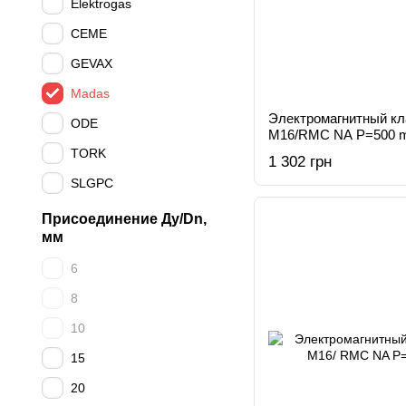
Elektrogas
CEME
GEVAX
Madas
Электромагнитный к
ODE
M16/RMC NA Р=500 
TORK
1 302 грн
SLGPC
Присоединение Ду/Dn,
мм
6
8
10
15
20