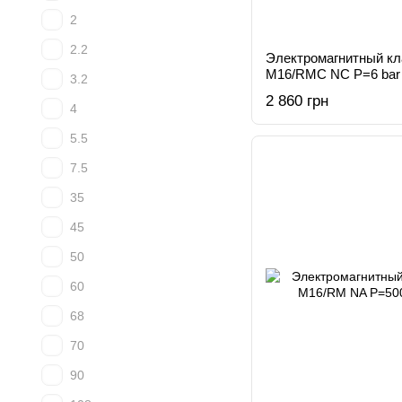
2
2.2
Электромагнитный к
M16/RMC NC Р=6 bar
3.2
2 860 грн
4
5.5
7.5
35
45
50
60
68
70
90