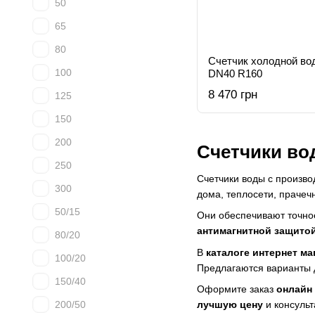
50
65
80
Счетчик холодной во
100
DN40 R160
8 470 грн
125
150
200
Счетчики вод
250
Счетчики воды с произв
300
дома, теплосети, праче
50/15
Они обеспечивают точное
антимагнитной защито
80/20
В
каталоге интернет ма
100/20
Предлагаются варианты д
150/40
Оформите заказ
онлайн
200/50
лучшую цену
и консульт