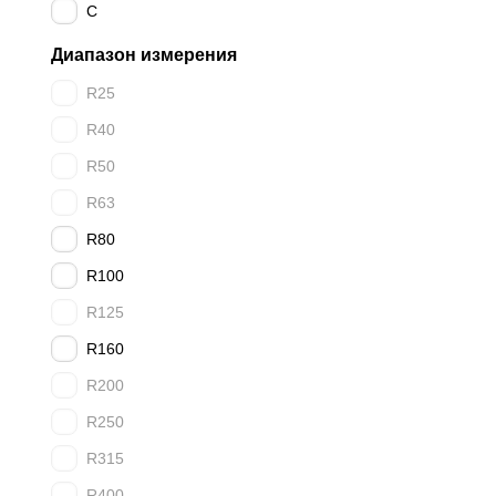
C
Диапазон измерения
R25
R40
R50
R63
R80
R100
R125
R160
R200
R250
R315
R400