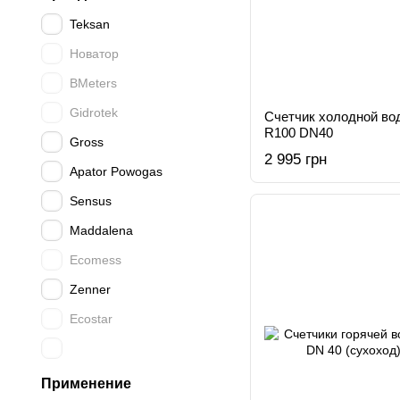
Teksan
Новатор
BMeters
Gidrotek
Счетчик холодной во
R100 DN40
Gross
2 995 грн
Apator Powogas
Sensus
Maddalena
Ecomess
Zenner
Ecostar
Применение