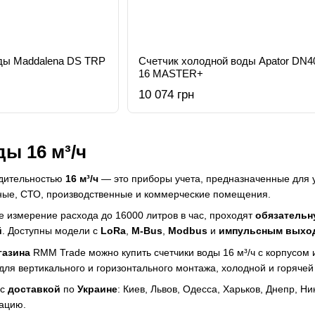
ды Maddalena DS TRP
Счетчик холодной воды Apator DN40
16 MASTER+
10 074 грн
ы 16 м³/ч
одительностью
16 м³/ч
— это приборы учета, предназначенные для 
чные, СТО, производственные и коммерческие помещения.
 измерение расхода до 16000 литров в час, проходят
обязательн
й
. Доступны модели с
LoRa
,
M-Bus
,
Modbus
и
импульсным выхо
газина
RMM Trade можно
купить счетчики воды
16 м³/ч с корпусом
ля вертикального и горизонтального монтажа, холодной и горячей
с
доставкой
по
Украине
: Киев, Львов, Одесса, Харьков, Днепр, 
ацию.