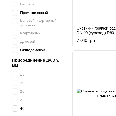
Бытовой
Промышленный
Бытовой, квартирный,
домовой
Счетчики горячей в
DN 40 (сухоход) R80
Квартирный
7 040 грн
Домовой
Общедомовой
Присоединение Ду/Dn,
мм
15
20
25
32
40