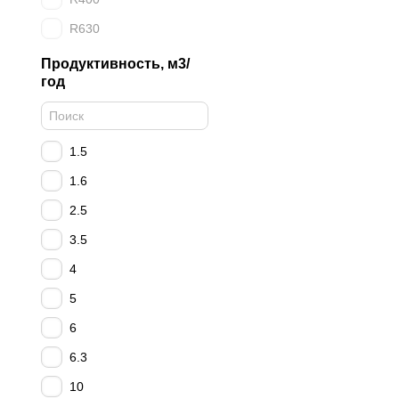
R630
Продуктивность, м3/
год
1.5
1.6
2.5
3.5
4
5
6
6.3
10