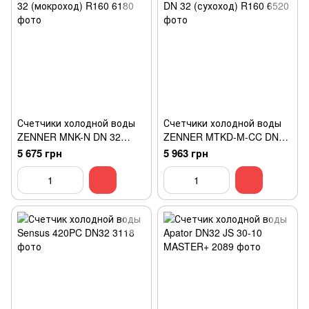
Счетчики холодной воды
Счетчики холодной воды
ZENNER MNK-N DN 32
ZENNER MTKD-M-CC DN
(мокроход) R160
32 (сухоход) R160
5 675 грн
5 963 грн