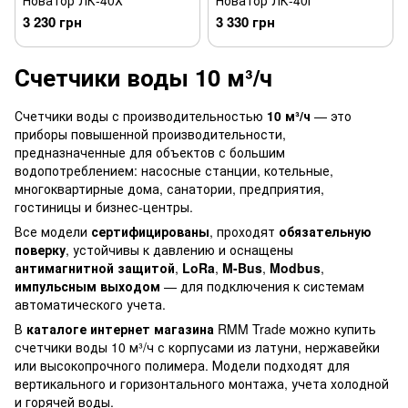
Новатор ЛК-40Х
Новатор ЛК-40Г
3 230 грн
3 330 грн
Счетчики воды 10 м³/ч
Счетчики воды с производительностью
10 м³/ч
— это
приборы повышенной производительности,
предназначенные для объектов с большим
водопотреблением: насосные станции, котельные,
многоквартирные дома, санатории, предприятия,
гостиницы и бизнес-центры.
Все модели
сертифицированы
, проходят
обязательную
поверку
, устойчивы к давлению и оснащены
антимагнитной защитой
,
LoRa
,
M-Bus
,
Modbus
,
импульсным выходом
— для подключения к системам
автоматического учета.
В
каталоге интернет магазина
RMM Trade можно
купить
счетчики воды
10 м³/ч с корпусами из латуни, нержавейки
или высокопрочного полимера. Модели подходят для
вертикального и горизонтального монтажа, учета холодной
и горячей воды.